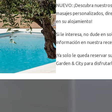
NUEVO: ¡Descubra nuestros 
masajes personalizados, di
en su alojamiento!
Si le interesa, no dude en so
s\ns\ns
información en nuestra rece
GARDEN & CITY
¡Ya solo le queda reservar s
Garden & City para disfrutar