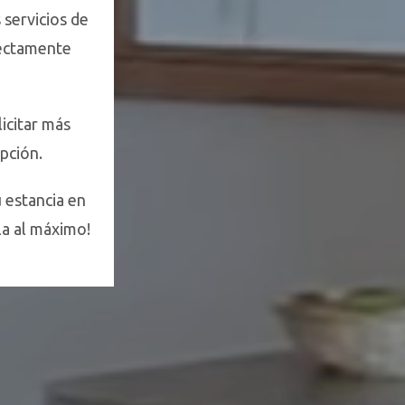
servicios de
rectamente
licitar más
pción.
u estancia en
la al máximo!