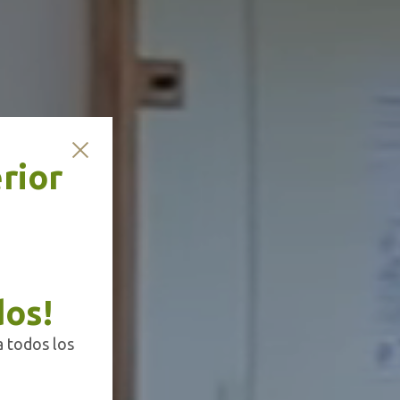
erior
dos!
a todos los