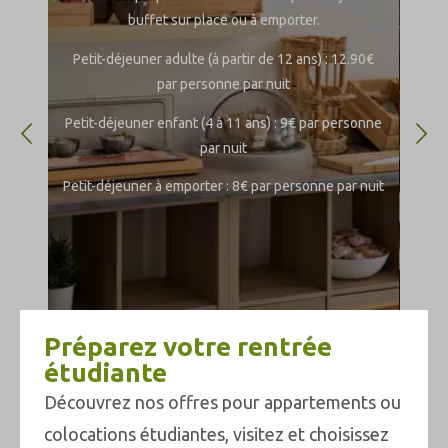
buffet sur place ou à emporter.
ide
dis
Petit-déjeuner adulte (à partir de 12 ans) : 12.90€
par personne par nuit
Petit-déjeuner enfant (4 à 11 ans) : 9€ par personne
par nuit
Petit-déjeuner à emporter : 8€ par personne par nuit
Préparez votre rentrée
étudiante
Découvrez nos offres pour appartements ou
colocations étudiantes, visitez et choisissez