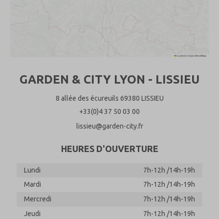
Leaflet
|
©
OpenStreetMap
GARDEN & CITY LYON - LISSIEU
8 allée des écureuils 69380 LISSIEU
+33(0)4 37 50 03 00
lissieu@garden-city.fr
HEURES D'OUVERTURE
Lundi
7h-12h /14h-19h
Mardi
7h-12h /14h-19h
Mercredi
7h-12h /14h-19h
Jeudi
7h-12h /14h-19h