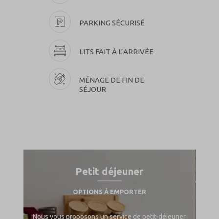
PARKING SÉCURISÉ
LITS FAIT À L’ARRIVÉE
MÉNAGE DE FIN DE
SÉJOUR
Petit déjeuner
OPTIONS À EMPORTER
des et
Une s
Nous vous proposons un service de petit-déjeuner
ent
des